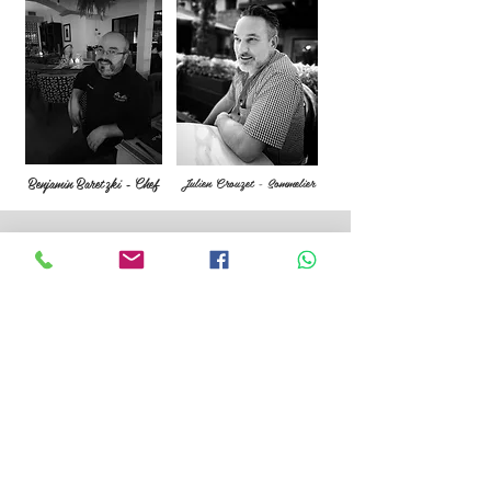
Benjamin Baretzki - Chef
Julien Crouzet - Sommelier
Reservaciones
T/whatsapp
5815 4785
4av. 12-59 zona 10, 1er. nivel, Plaza
Fontabella. Guatemala.
metizbistro.com